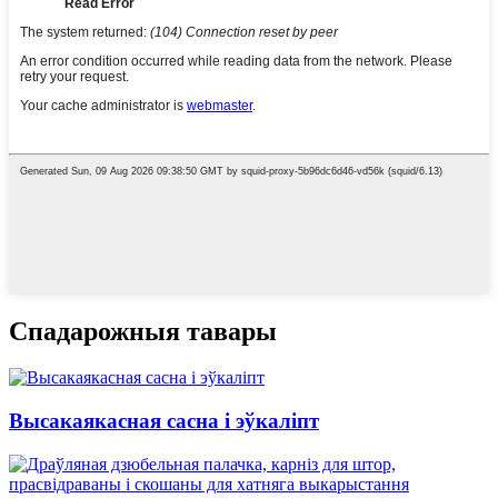
Спадарожныя тавары
Высакаякасная сасна і эўкаліпт