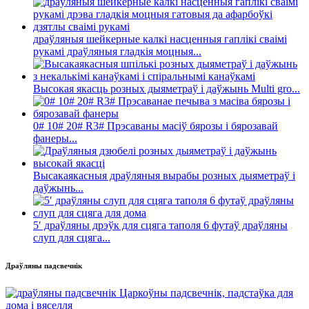
драўляныя шейкерные калкі насценныя гаплікі сваімі
рукамі драўляныя гладкія моцныя...
Высокая якасць розных дыяметраў і даўжынь Multi gro...
0# 10# 20# R3# Прэсаваны масіў бярозы і бярозавай
фанеры...
Высакаякасныя драўляныя вырабы розных дыяметраў і
даўжынь...
5′ драўляны дрэўк для сцяга таполя 6 футаў драўляны
слуп для сцяга...
Драўляны падсвечнік