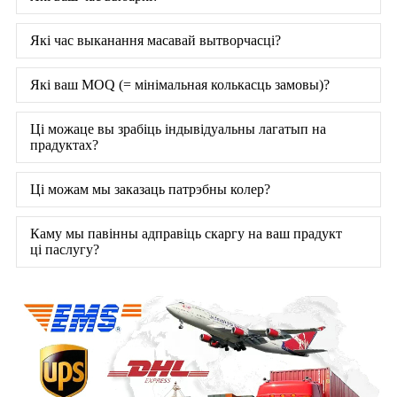
Які час выканання масавай вытворчасці?
Які ваш MOQ (= мінімальная колькасць замовы)?
Ці можаце вы зрабіць індывідуальны лагатып на
прадуктах?
Ці можам мы заказаць патрэбны колер?
Каму мы павінны адправіць скаргу на ваш прадукт
ці паслугу?