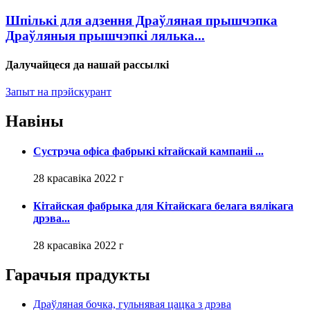
Шпількі для адзення Драўляная прышчэпка
Драўляныя прышчэпкі лялька...
Далучайцеся да нашай рассылкі
Запыт на прэйскурант
Навіны
Сустрэча офіса фабрыкі кітайскай кампаніі ...
28 красавіка 2022 г
Кітайская фабрыка для Кітайскага белага вялікага
дрэва...
28 красавіка 2022 г
Гарачыя прадукты
Драўляная бочка, гульнявая цацка з дрэва