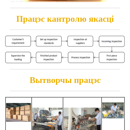
Працэс кантролю якасці
Вытворчы працэс