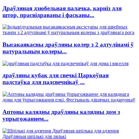
Драўляная дзюбельная палачка, карніз для
штор, прасвідраваны і фасканы...
Высакаякасны драўляны колер з 2 адтулінамі ў
натуральным колеры...
драўляны кубак для свечкі Царкоўная
падстаўка для падсвечнікаў ...
Аптовы калядны драўляны калядны дом з
упрыгожаннем...