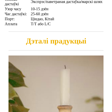
Экспрэс/паветраная дастаўка/марскі шлях
дастаўкі
Узор часу
10-15 дзён
Час дастаўкі:
25-60 дзён
Порт:
Ціндао, Кітай
Аплата
T/T або L/C
Дэталі прадукцыі