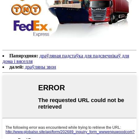
Папярэдняя:
драўляная падстаўка для падсвечнікаў для
дома і вяселля
далей:
драўляны звон