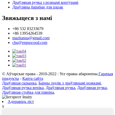
Драўляная ручка з рознымі контурамі
Драўляны барабан для цацак
Звяжыцеся з намі
+86 532 83233679
+86 13954264539
mazhanua@gmail.com
chu@enpuwood.com
© Аўтарскае права - 2010-2022 : Усе правы абаронены.
Гарачыя
прадукты
-
Карта сайта
Драўляная скрынка
,
Барны зэдлік з драўлянымі ножкамі
,
Драўляная ручка веніка
,
Драўляная ручка
,
Драўляная ручка
,
Драўляная стойка для піяніна
,
Адправіць ліст
x