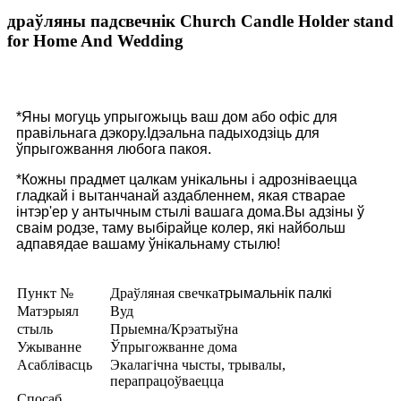
драўляны падсвечнік Church Candle Holder stand
for Home And Wedding
*Яны могуць упрыгожыць ваш дом або офіс для
правільнага дэкору.Ідэальна падыходзіць для
ўпрыгожвання любога пакоя.
*Кожны прадмет цалкам унікальны і адрозніваецца
гладкай і вытанчанай аздабленнем, якая стварае
інтэр'ер у антычным стылі вашага дома.Вы адзіны ў
сваім родзе, таму выбірайце колер, які найбольш
адпавядае вашаму ўнікальнаму стылю!
Пункт №
Драўляная свечка
трымальнік палкі
Матэрыял
Вуд
стыль
Прыемна/Крэатыўна
Ужыванне
Ўпрыгожванне дома
Асаблівасць
Экалагічна чысты, трывалы,
перапрацоўваецца
Спосаб