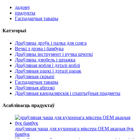
дадому
прадукты
Гаспадарчыя тавары
Катэгорыі
Драўляны дрэўк і палка для сцяга
Вечкі з дрэва і бамбука
Драўляны інструмент і ручка шчоткі
Драўляны дзюбель і шпажка
Драўляная мэбля і дэталі мэблі
Драўляныя цацкі і дэталі цацак
Драўляныя скрыні
Гаспадарчыя тавары
Драўляныя абрэзкі
Драўляныя канцылярскія і спартыўныя прадметы
Асаблівасць прадуктаў
драўляная чаша для кухоннага міксера OEM акацыя бук
бамбук