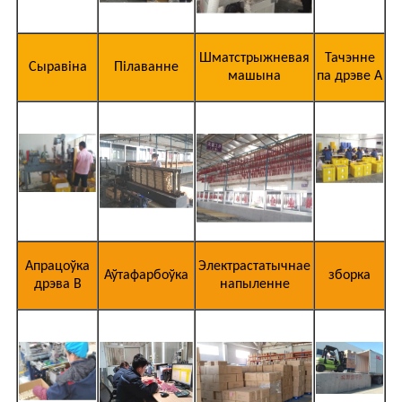
Шматстрыжневая
Тачэнне
Сыравіна
Пілаванне
машына
па дрэве А
Апрацоўка
Электрастатычнае
Аўтафарбоўка
зборка
дрэва В
напыленне