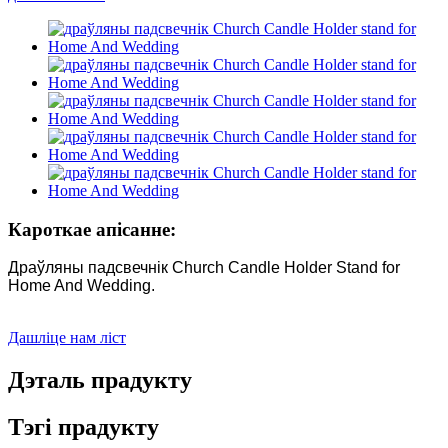
Кароткае апісанне:
Драўляны падсвечнік Church Candle Holder Stand for
Home And Wedding.
Дашліце нам ліст
Дэталь прадукту
Тэгі прадукту