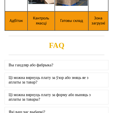
Кантроль
Зона
Адбітак
Гатовы склад
якасці
загрузкі
FAQ
Вы гандляр або фабрыка?
Ці можна вярнуць плату за ўзор або зняць яе з
аплаты за тавар?
Ці можна вярнуць плату за форму або выняць з
аплаты за тавары?
Які ваш час выбаркі?