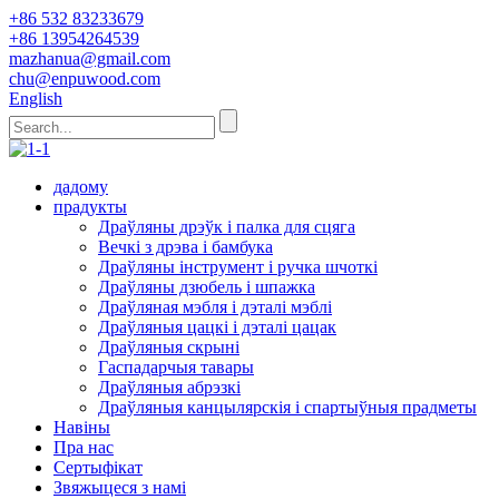
+86 532 83233679
+86 13954264539
mazhanua@gmail.com
chu@enpuwood.com
English
дадому
прадукты
Драўляны дрэўк і палка для сцяга
Вечкі з дрэва і бамбука
Драўляны інструмент і ручка шчоткі
Драўляны дзюбель і шпажка
Драўляная мэбля і дэталі мэблі
Драўляныя цацкі і дэталі цацак
Драўляныя скрыні
Гаспадарчыя тавары
Драўляныя абрэзкі
Драўляныя канцылярскія і спартыўныя прадметы
Навіны
Пра нас
Сертыфікат
Звяжыцеся з намі